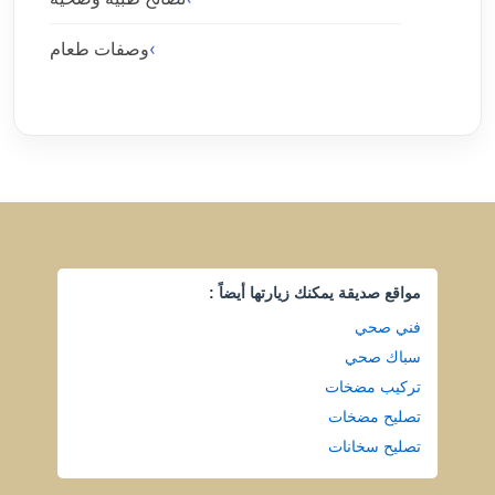
وصفات طعام
مواقع صديقة يمكنك زيارتها أيضاً :
فني صحي
سباك صحي
تركيب مضخات
تصليح مضخات
تصليح سخانات