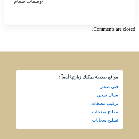
وصفات طعام
Comments are closed.
مواقع صديقة يمكنك زيارتها أيضاً :
فني صحي
سباك صحي
تركيب مضخات
تصليح مضخات
تصليح سخانات