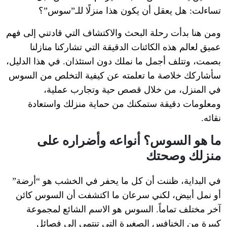
تساءلت: هل يعقل أن يكون هذا منزلًا للـ”سوس”؟
ومن هنا بدأت رحلة البحث والاكتشاف التي قادتني إلى فهم
عميق لعالم هذه الكائنات الدقيقة التي تشاركنا منازلنا
بصمت، وتتلف أجمل ما نملك دون استئذان. في هذا الدليل،
سأشاركك خلاصة ما تعلمته عن كيفية التخلص من السوس
في المنزل، من خلال قصص حية وتجارب عملية،
ومعلومات دقيقة ستمكنك من حماية منزلك واستعادة
نقائه.
ما هو السوس؟ أنواعه وأضراره على
منزلك وصحتك
في البداية، ظننت أن كل ما يحفر في الخشب هو “أرضة”
أو نمل أبيض، لكني سرعان ما اكتشفت أن السوس كائن
آخر مختلف تماماً. السوس هو الاسم الشائع لمجموعة
كبيرة من الخنافس الصغيرة التي تنتمي إلى فصائل