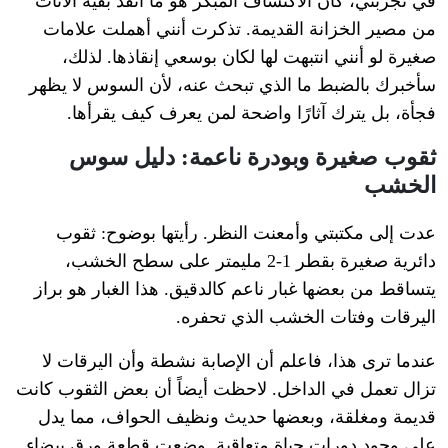
في تجربتي، كان الاكتشاف المبكر هو ما أنقذ بقية الأثاث
من مصير الخزانة القديمة. تذكرت أنني أهملت علامات
صغيرة لو أنني انتبهت لها لكان بوسعي إنقاذها. لذلك،
سأخبرك بالضبط ما الذي تبحث عنه، لأن السوس لا يظهر
فجأة، بل يترك آثارًا واضحة لمن يعرف كيف يقرأها.
ثقوب صغيرة وبودرة ناعمة: دليل سوس
الخشب
عدت إلى مكتبتي وأمعنت النظر. رأيتها بوضوح: ثقوب
دائرية صغيرة بقطر 1-2 مليمتر على سطح الخشب،
يتساقط من بعضها غبار ناعم كالدقيق. هذا الغبار هو براز
اليرقات وفتات الخشب الذي تحفره.
عندما ترى هذا، فاعلم أن الإصابة نشطة وأن اليرقات لا
تزال تعمل في الداخل. لاحظت أيضاً أن بعض الثقوب كانت
قديمة ومغلقة، وبعضها حديث ونظيف الحواف، مما يدل
على وجود دورات حياة متعاقبة. وضعت قطعة ورق بيضاء