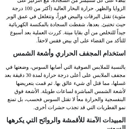
ببطء على كل سنتيمتر من السجادة، مع التركيز على
الزوايا والظهر. حرارة البخار العالية (أكثر من 100 درجة
مئوية) تقتل اليرقات والبيض فوراً، وتتغلغل في عمق الوبر
حيث تختبئ. بعدها، شفطت السجادة بالمكنسة الكهربائية
جيداً للتخلص من أي بقايا ميتة. كررت العملية بعد أسبوع
للتأكد من القضاء على أي بيض فقس لاحقاً.
استخدام المجفف الحراري وأشعة الشمس
بالنسبة للملابس الصوفية التي أصابها السوس، وضعتها في
مجفف الملابس على أعلى درجة حرارة لمدة 30 دقيقة بعد
غسلها، مما قتل أي شيء عالق بها. ثم قمت بتعريضها
لأشعة الشمس المباشرة لساعات طويلة. الأشعة فوق
البنفسجية والحرارة معاً لا تقتل السوس فحسب، بل تمنع
نمو الفطريات التي قد تجذب حشرات أخرى.
المبيدات الآمنة للأقمشة والروائح التي يكرهها
السوس