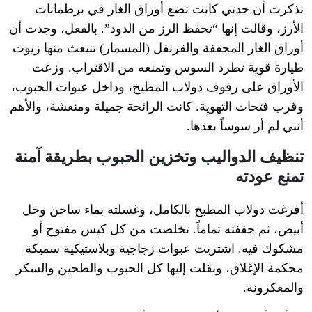
تذكرت أن جدتي كانت تضع أوراق الغار في برطمانات
الأرز، وقالت إنها “تحفظ الرز من الدود”. بالفعل، وجدت أن
أوراق الغار المجففة والقرنفل (المسمار) تنبعث منها زيوت
طيارة قوية تطرد السوس وتمنعه من الاقتراب. وزعت
الأوراق على رفوف دولاب المطبخ، وداخل عبوات الحبوب،
وقرب فتحات التهوية. كانت الرائحة جميلة ومنعشة، والأهم
أنني لم أر سوساً بعدها.
تنظيف الدواليب وتخزين الحبوب بطريقة آمنة
تمنع عودته
أفرغت دولاب المطبخ بالكامل، وغسلته بماء ساخن وخل
أبيض، ثم جففته تماماً. تخلصت من كل كيس مفتوح أو
مشكوك فيه. اشتريت عبوات زجاجية وبلاستيكية سميكة
محكمة الإغلاق، ونقلت إليها كل الحبوب والطحين والسكر
والمعكرونة.