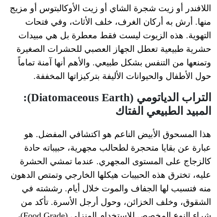
اللافندر أو زيت شجرة الشاي أو زيت الأوكالبتوس أو مزيج
منها. أرش به أركان الغرف، خلف الأثاث، وفي فتحات
التهوية. هذه الزيوت ليست فقط معطرة بل هي مبيدات
حشرية طبيعية تعطل الجهاز العصبي للحشرات الصغيرة
وتمنعها من التنفس بشكل طبيعي. والأهم أنها آمنة تماماً
حول الأطفال والحيوانات الأليفة بتركيزاتها المخففة.
التراب الدياتومي (Diatomaceous Earth):
المبيد الطبيعي الفتاك
هذا المسحوق الأبيض الناعم هو اكتشافي المفضل. هو
عبارة عن بقايا متحجرة لطحالب مجهرية، حبيباته حادة
كالزجاج على المستوى المجهري. عندما تمشي الحشرة
عليه، تخترق هذه الحبيبات هيكلها الخارجي وتمتص الدهون
منه فتسبب لها الجفاف والموت خلال أيام. رششته في
الشقوق، وخلف الخزائن، وحول أرجل الأسرة. تأكد من
شراء النوع المخصص للاستخدام المنزلي (Food Grade)،