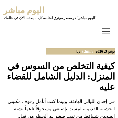
Ski
اليوم مباشر
t
conten
"اليوم مباشر" هو مصدر موثوق لمتابعة كل ما يحدث الآن في عالمك.
admin
يونيو 3, 2026
|
by
كيفية التخلص من السوس في
المنزل: الدليل الشامل للقضاء
عليه
في إحدى الليالي الهادئة، وبينما كنت أتأمل رفوف مكتبتي
الخشبية القديمة، لمست بإصبعي مسحوقاً ناعماً يشبه
الطحين يتساقط من ثقب صغير لم ألحظه من قبل.