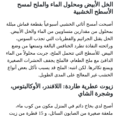
الخل الأبيض ومحلول الماء والملح لمسح
الأسطح الخشبية
أصبحت أمسح أثاثي الخشبي أسبوعياً بقطعة قماش مبللة
بمحلول من مقدارين متساويين من الماء والخل الأبيض.
الخل يقتل الجراثيم والفطريات التي تجذب السوس،
ورائحته النفاذة تطرد الخنافس البالغة وتمنعها من وضع
البيض. للأسطح التي تتحمل الملح، جربت محلولاً من الماء
الدافئ مع ملح الطعام، فالملح يجفف الحشرات الصغيرة
ويمنع تكاثرها. لكن انتبه: الملح قد يسبب تآكل بعض أنواع
الخشب غير المعالج على المدى الطويل.
زيوت عطرية طاردة: اللافندر، الأوكالبتوس،
وشجرة الشاي
أصبح لدي بخاخ دائم في المنزل مكون من كوب ماء،
ملعقة صغيرة من الصابون السائل، و 15 قطرة من زيت